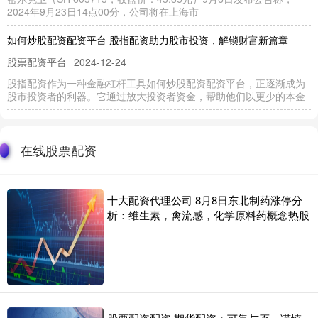
2024年9月23日14点00分，公司将在上海市
如何炒股配资配资平台 股指配资助力股市投资，解锁财富新篇章
股票配资平台
2024-12-24
股指配资作为一种金融杠杆工具如何炒股配资配资平台，正逐渐成为
股市投资者的利器。它通过放大投资者资金，帮助他们以更少的本金
股票配资平台网站 扬州股票配资：助您把握投资良机，实现财富增值
股票配资平台
2025-01-16
在线股票配资
在瞬息万变的资本市场中，扬州股票配资应运而生股票配资平台网
站，为投资者提供了把握投资良机股票配资平台网站、实现财富增值
的
十大配资代理公司 8月8日东北制药涨停分
析：维生素，禽流感，化学原料药概念热股
证券投资顾问的股票推荐：合法性与风险
股票配资门户
2025-11-20
证券投资顾问向客户推荐股票是常见的做法，但其合法性和风险值得
考虑。 **合法性** 在大多数司法管辖区，证券投资顾问必须
国内股票配资 商务部就中方在世贸组织起诉加拿大电动汽车、钢铝制