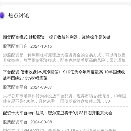
热点讨论
期货配资模式 炒股配资：提升收益的利器，谨慎操作是关键
股票配资门户
2024-10-15
炒股配资是一种利用杠杆原理放大投资资金的交易方式，可以有效提
升收益率。然而期货配资模式，配资也伴随着更高的风险，因此谨慎
平台配资 债市收盘|本周净回笼11916亿为今年周度最高 10年国债收
益率围绕2.13%窄幅震荡
股票配资平台
2024-09-07
央行公开市场操作转为净投放平台配资，现券市场交易清淡，10年国
债交易不足400笔，具体来看： 国债期货收盘集体上涨，30
配资十大平台app 注意！密尔克卫将于9月23日召开股东大会
股票配资平台
2024-09-08
密尔克卫（SH 603713，收盘价：43.85元）9月6日发布公告称，