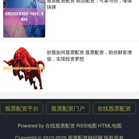
股票配资配资 期货配资：可靠与否，谨慎
品征税措施答记者问
抉择
股票配资门户
2024-09-07
问：据悉国内股票配资，中国在世贸组织就加拿大电动汽车、钢铝制
品征税措施提起诉讼。能否请您介绍具体情况？ 答：9月6日，中
证券配资在线平台 正丹股份：拟在马来西亚投资不超8000万美元建设
生产基地
炒股如何股票配资 股票配资，助你财富增
股票配资平台
2024-09-08
值，实现投资梦想
南方财经9月6日电证券配资在线平台，正丹股份公告，拟与持股5%以
上股东华杏投资（镇江）有限公司（以下简称“华杏投资”）共
股票配资平台
股票配资门户
在线股票配资
Powered by
在线股票配资
RSS地图
HTML地图
Copyright
© 2013-2025
股票配资财经网
版权所有